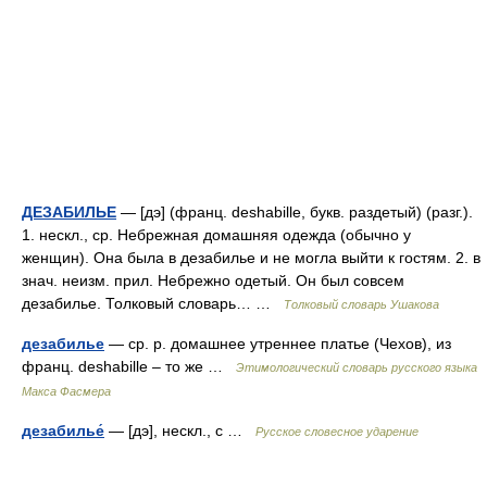
ДЕЗАБИЛЬЕ
— [дэ] (франц. deshabille, букв. раздетый) (разг.).
1. нескл., ср. Небрежная домашняя одежда (обычно у
женщин). Она была в дезабилье и не могла выйти к гостям. 2. в
знач. неизм. прил. Небрежно одетый. Он был совсем
дезабилье. Толковый словарь… …
Толковый словарь Ушакова
дезабилье
— ср. р. домашнее утреннее платье (Чехов), из
франц. deshabille – то же …
Этимологический словарь русского языка
Макса Фасмера
дезабилье́
— [дэ], нескл., с …
Русское словесное ударение