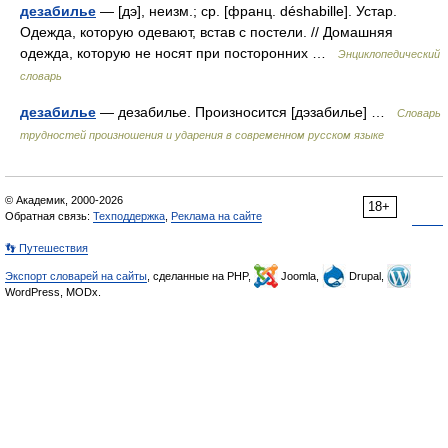
дезабилье
— [дэ], неизм.; ср. [франц. déshabille]. Устар.
Одежда, которую одевают, встав с постели. // Домашняя
одежда, которую не носят при посторонних …
Энциклопедический
словарь
дезабилье
— дезабилье. Произносится [дэзабилье] …
Словарь
трудностей произношения и ударения в современном русском языке
© Академик, 2000-2026
18+
Обратная связь:
Техподдержка
,
Реклама на сайте
👣 Путешествия
Экспорт словарей на сайты
, сделанные на PHP,
Joomla,
Drupal,
WordPress, MODx.