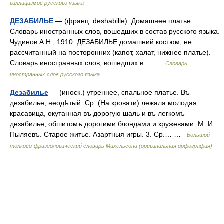
галлицизмов русского языка
ДЕЗАБИЛЬЕ
— (франц. deshabille). Домашнее платье.
Словарь иностранных слов, вошедших в состав русского языка.
Чудинов А.Н., 1910. ДЕЗАБИЛЬЕ домашний костюм, не
рассчитанный на посторонних (капот, халат, нижнее платье).
Словарь иностранных слов, вошедших в… …
Словарь
иностранных слов русского языка
Дезабилье
— (иноск.) утреннее, спальное платье. Въ
дезабилье, неодѣтый. Ср. (На кровати) лежала молодая
красавица, окутанная въ дорогую шаль и въ легкомъ
дезабилье, обшитомъ дорогими блондами и кружевами. М. И.
Пыляевъ. Старое житье. Азартныя игры. 3. Ср.… …
Большой
толково-фразеологический словарь Михельсона (оригинальная орфография)